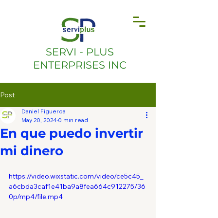
SERVI - PLUS
ENTERPRISES INC
Post
Daniel Figueroa
May 20, 2024
0 min read
En que puedo invertir
mi dinero
https://video.wixstatic.com/video/ce5c45_
a6cbda3caf1e41ba9a8fea664c912275/36
0p/mp4/file.mp4